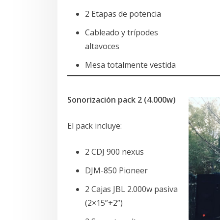
2 Etapas de potencia
Cableado y trípodes
altavoces
Mesa totalmente vestida
Sonorización pack 2 (4.000w)
El pack incluye:
2 CDJ 900 nexus
DJM-850 Pioneer
2 Cajas JBL 2.000w pasiva
(2×15”+2”)