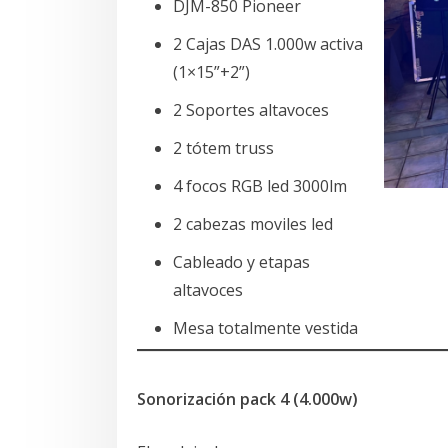
DJM-850 Pioneer
2 Cajas DAS 1.000w activa
(1×15”+2”)
2 Soportes altavoces
2 tótem truss
4 focos RGB led 3000lm
2 cabezas moviles led
Cableado y etapas
altavoces
Mesa totalmente vestida
Sonorización pack 4 (4.000w)