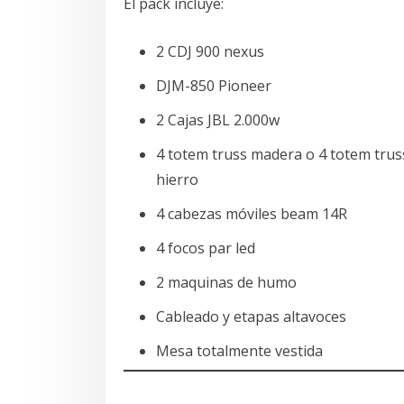
El pack incluye:
2 CDJ 900 nexus
DJM-850 Pioneer
2 Cajas JBL 2.000w
4 totem truss madera o 4 totem trus
hierro
4 cabezas móviles beam 14R
4 focos par led
2 maquinas de humo
Cableado y etapas altavoces
Mesa totalmente vestida