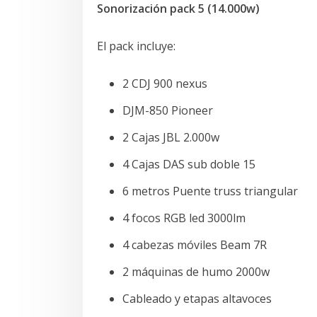
Sonorización pack 5 (14.000w)
El pack incluye:
2 CDJ 900 nexus
DJM-850 Pioneer
2 Cajas JBL 2.000w
4 Cajas DAS sub doble 15
6 metros Puente truss triangular
4 focos RGB led 3000lm
4 cabezas móviles Beam 7R
2 máquinas de humo 2000w
Cableado y etapas altavoces