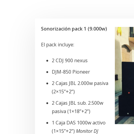
Sonorización pack 1 (9.000w)
El pack incluye:
2 CDJ 900 nexus
DJM-850 Pioneer
2 Cajas JBL 2.000w pasiva
(2×15”+2”)
2 Cajas JBL sub. 2.500w
pasiva (1×18”+2”)
1 Caja DAS 1000w activo
(1×15”+2”)
Monitor DJ